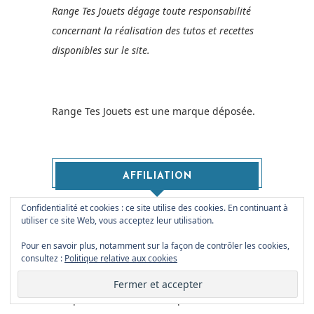
Range Tes Jouets dégage toute responsabilité
concernant la réalisation des tutos et recettes
disponibles sur le site.
Range Tes Jouets est une marque déposée.
AFFILIATION
Confidentialité et cookies : ce site utilise des cookies. En continuant à
Ce site contient des liens affiliés, cela
utiliser ce site Web, vous acceptez leur utilisation.
permet de percevoir une petite commission
Pour en savoir plus, notamment sur la façon de contrôler les cookies,
consultez :
Politique relative aux cookies
de la part des annonceurs.
Cela n'augmente pas le prix de vos achats
lorsque vous validez votre panier, mais me