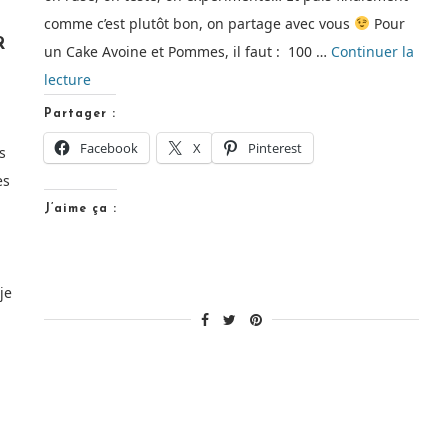
comme c’est plutôt bon, on partage avec vous
Pour
R
un Cake Avoine et Pommes, il faut : 100 …
Continuer la
de
lecture
« Cake
Partager :
Avoine
Facebook
X
Pinterest
s
et
es
Pommes
J’aime ça :
[Recette
de
goûter] »
je
ttes