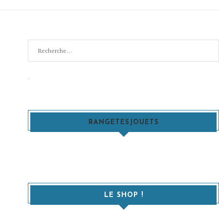
Recherche
pour
:
Recherche
RANGETESJOUETS
LE SHOP !