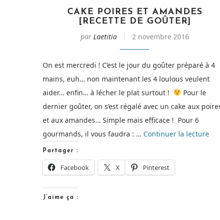
CAKE POIRES ET AMANDES
[RECETTE DE GOÛTER]
par
Laetitia
2 novembre 2016
On est mercredi ! C’est le jour du goûter préparé à 4
mains, euh… non maintenant les 4 loulous veulent
aider… enfin… à lécher le plat surtout !
Pour le
dernier goûter, on s’est régalé avec un cake aux poire
et aux amandes… Simple mais efficace ! Pour 6
de
gourmands, il vous faudra : …
Continuer la lecture
« C
Partager :
poi
Facebook
X
Pinterest
et
am
J’aime ça :
[Re
de