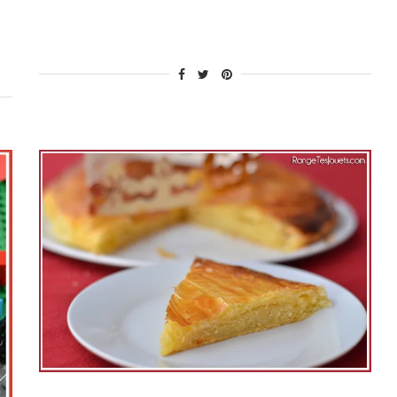
goûter] »