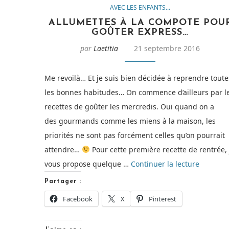
AVEC LES ENFANTS...
ALLUMETTES À LA COMPOTE POU
GOÛTER EXPRESS…
par
Laetitia
21 septembre 2016
Me revoilà… Et je suis bien décidée à reprendre toute
les bonnes habitudes… On commence d’ailleurs par l
recettes de goûter les mercredis. Oui quand on a
des gourmands comme les miens à la maison, les
priorités ne sont pas forcément celles qu’on pourrait
attendre…
Pour cette première recette de rentrée, 
de
vous propose quelque …
Continuer la lecture
« Allume
Partager :
à
Facebook
X
Pinterest
la
compote