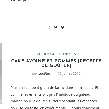
J’aime ça :
Conservation
ter] »
[Recette
de
goûter] »
GOÛTER AVEC LES ENFANTS
CAKE AVOINE ET POMMES [RECETTE
DE GOÛTER]
par
Laetitia
13 juillet 2016
Plus un seul petit grain de farine dans la maison… Et
comme les enfants ont pris l’habitude du gâteau
maison pour le goûter, surtout pendant les vacances,
on ruse, on teste, on expérimente… Et puis finalement