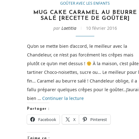
GOÛTER AVEC LES ENFANTS
MUG CAKE CARAMEL AU BEURRE
SALÉ [RECETTE DE GOÛTER]
par
Laetitia
10 février 2016
Qu’on se mette bien d’accord, le meilleur avec la
Chandeleur, ce n’est pas forcément les crêpes mais
plutôt ce qu’on met dessus !
À la maison, c’est pâte
tartiner Choco-noisettes, sucre ou… Le meilleur pour 
fin… Caramel au beurre salé ! Chandeleur oblige, il a
fallu préparer quelques crêpes pour le goûter…J’aurai
de
bien …
Continuer la lecture
« Mug
Partager :
Cake
Facebook
X
Pinterest
caramel
au
J’aime ça :