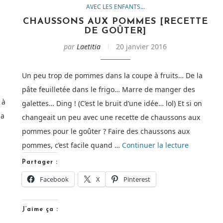
AVEC LES ENFANTS...
CHAUSSONS AUX POMMES [RECETTE
DE GOÛTER]
par
Laetitia
20 janvier 2016
Un peu trop de pommes dans la coupe à fruits… De la
pâte feuilletée dans le frigo… Marre de manger des
 à
galettes… Ding ! (C’est le bruit d’une idée… lol) Et si on
la
changeait un peu avec une recette de chaussons aux
pommes pour le goûter ? Faire des chaussons aux
de
pommes, c’est facile quand …
Continuer la lecture
« Chausso
Partager :
aux
Facebook
X
Pinterest
pommes
[Recette
J’aime ça :
de