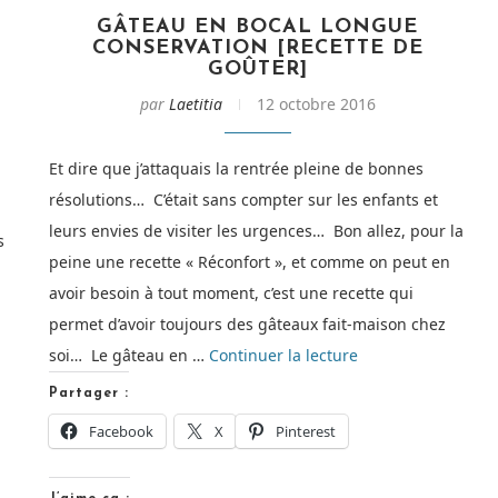
GÂTEAU EN BOCAL LONGUE
CONSERVATION [RECETTE DE
GOÛTER]
par
Laetitia
12 octobre 2016
Et dire que j’attaquais la rentrée pleine de bonnes
résolutions… C’était sans compter sur les enfants et
leurs envies de visiter les urgences… Bon allez, pour la
s
peine une recette « Réconfort », et comme on peut en
avoir besoin à tout moment, c’est une recette qui
permet d’avoir toujours des gâteaux fait-maison chez
ake
de
soi… Le gâteau en …
Continuer la lecture
res
« Gâteau
Partager :
en
andes
Facebook
X
Pinterest
bocal
cette
Longue