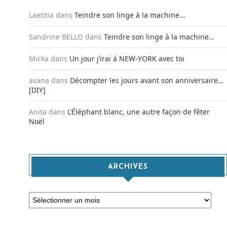
Laetitia
dans
Teindre son linge à la machine…
Sandrine BELLO
dans
Teindre son linge à la machine…
Micka
dans
Un jour j’irai à NEW-YORK avec toi
avana
dans
Décompter les jours avant son anniversaire…
[DIY]
Anita
dans
L’Éléphant blanc, une autre façon de fêter
Noël
ARCHIVES
Archives