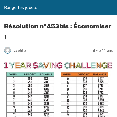
Range tes jouets !
Résolution n°453bis : Économiser
!
Laetitia
il y a 11 ans