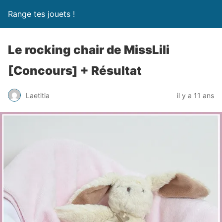
Range tes jouets !
Le rocking chair de MissLili
[Concours] + Résultat
Laetitia
il y a 11 ans