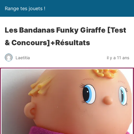
Range tes jouets !
Les Bandanas Funky Giraffe [Test
& Concours]+Résultats
Laetitia
il y a 11 ans