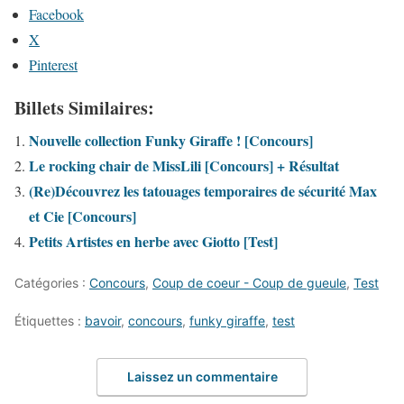
Facebook
X
Pinterest
Billets Similaires:
Nouvelle collection Funky Giraffe ! [Concours]
Le rocking chair de MissLili [Concours] + Résultat
(Re)Découvrez les tatouages temporaires de sécurité Max
et Cie [Concours]
Petits Artistes en herbe avec Giotto [Test]
Catégories :
Concours
,
Coup de coeur - Coup de gueule
,
Test
Étiquettes :
bavoir
,
concours
,
funky giraffe
,
test
Laissez un commentaire