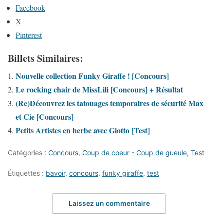
Facebook
X
Pinterest
Billets Similaires:
Nouvelle collection Funky Giraffe ! [Concours]
Le rocking chair de MissLili [Concours] + Résultat
(Re)Découvrez les tatouages temporaires de sécurité Max
et Cie [Concours]
Petits Artistes en herbe avec Giotto [Test]
Catégories :
Concours
,
Coup de coeur - Coup de gueule
,
Test
Étiquettes :
bavoir
,
concours
,
funky giraffe
,
test
Laissez un commentaire