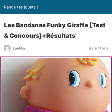
Range tes jouets !
Les Bandanas Funky Giraffe [Test
& Concours]+Résultats
Laetitia
il y a 11 ans