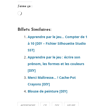
J’aime ça :
Chargement…
Billets Similaires:
Apprendre par le jeu… Compter de 1
à 10 [DIY – Fichier Silhouette Studio
SST]
Apprendre par le jeu : écrire son
prénom, les formes et les couleurs
[DIY]
Merci Maîtresse… ! Cache-Pot
Crayons [DIY]
Blouse de peinture [DIY]
APPRENDRE
CP
DIY
HEURE