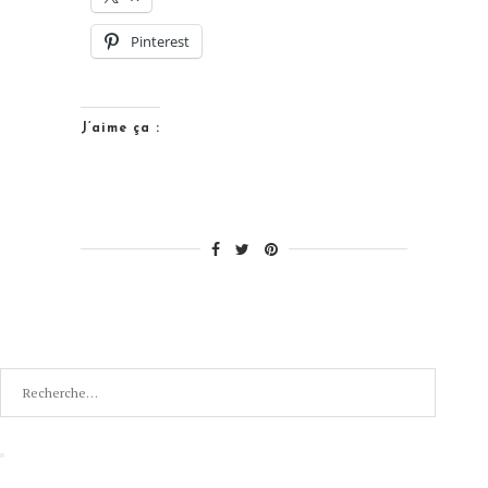
–
Pinterest
[DIY] »
J’aime ça :
Recherche
pour
:
Recherche