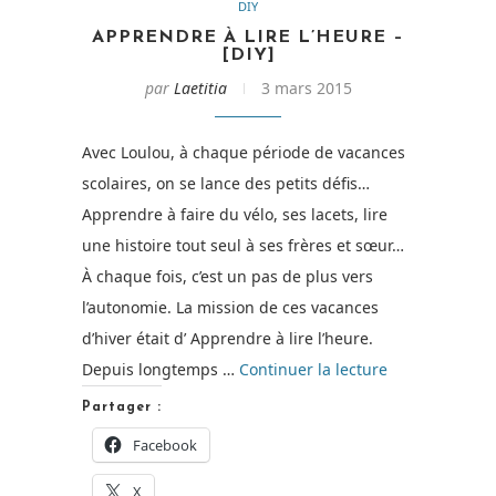
DIY
APPRENDRE À LIRE L’HEURE –
[DIY]
par
Laetitia
3 mars 2015
Avec Loulou, à chaque période de vacances
scolaires, on se lance des petits défis…
Apprendre à faire du vélo, ses lacets, lire
une histoire tout seul à ses frères et sœur…
À chaque fois, c’est un pas de plus vers
l’autonomie. La mission de ces vacances
d’hiver était d’ Apprendre à lire l’heure.
de
Depuis longtemps …
Continuer la lecture
« Apprendre
Partager :
à
Facebook
lire
X
l’heure