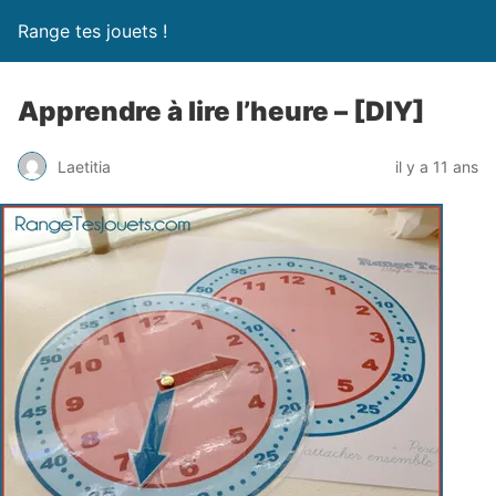
Range tes jouets !
Apprendre à lire l’heure – [DIY]
Laetitia
il y a 11 ans