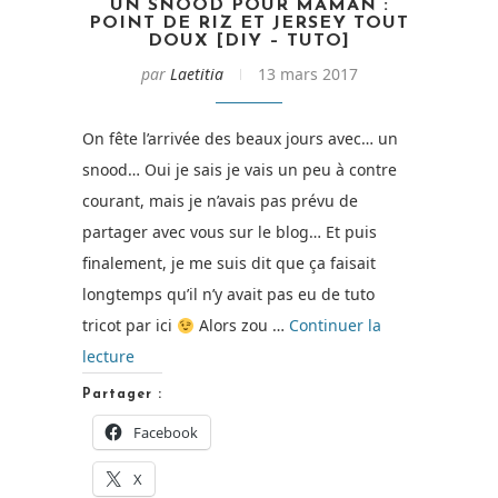
UN SNOOD POUR MAMAN :
POINT DE RIZ ET JERSEY TOUT
DOUX [DIY – TUTO]
par
Laetitia
13 mars 2017
On fête l’arrivée des beaux jours avec… un
snood… Oui je sais je vais un peu à contre
courant, mais je n’avais pas prévu de
partager avec vous sur le blog… Et puis
finalement, je me suis dit que ça faisait
longtemps qu’il n’y avait pas eu de tuto
tricot par ici
Alors zou …
Continuer la
de
lecture
« Un
Partager :
snood
Facebook
pour
maman
X