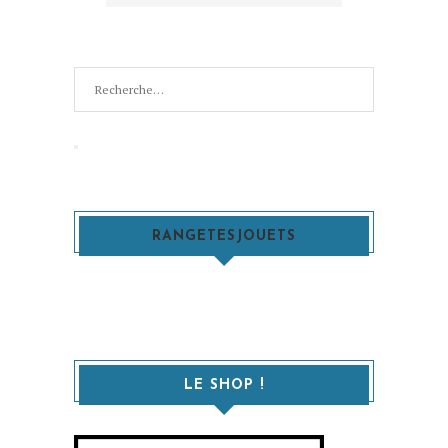
Recherche
pour
:
Recherche
RANGETESJOUETS
LE SHOP !