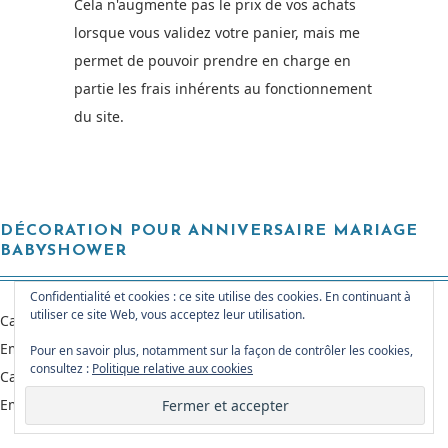
Cela n'augmente pas le prix de vos achats
lorsque vous validez votre panier, mais me
permet de pouvoir prendre en charge en
partie les frais inhérents au fonctionnement
du site.
DÉCORATION POUR ANNIVERSAIRE MARIAGE
BABYSHOWER
Confidentialité et cookies : ce site utilise des cookies. En continuant à
utiliser ce site Web, vous acceptez leur utilisation.
Cake Topper Personnalisé
Emporte-pièce prénom
Pour en savoir plus, notamment sur la façon de contrôler les cookies,
consultez :
Politique relative aux cookies
Cake topper et emporte-pièce Mariage
Emporte-pièce pour Goûters Maison