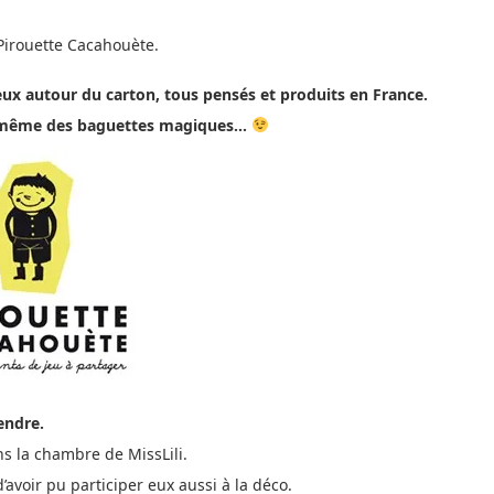
 Pirouette Cacahouète.
jeux autour du carton, tous pensés et produits en France.
 et même des baguettes magiques…
endre.
ns la chambre de MissLili.
’avoir pu participer eux aussi à la déco.