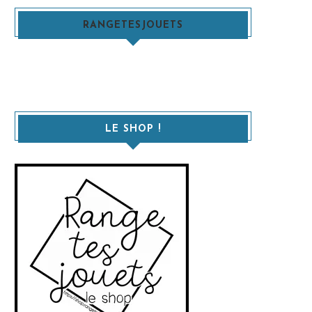
RANGETESJOUETS
LE SHOP !