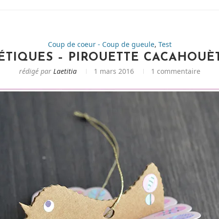
Coup de coeur - Coup de gueule
,
Test
ÉTIQUES – PIROUETTE CACAHOUÈ
rédigé par
Laetitia
1 mars 2016
1 commentaire