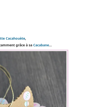
tte Cacahouète
,
otamment grâce à sa
Cacabane
…