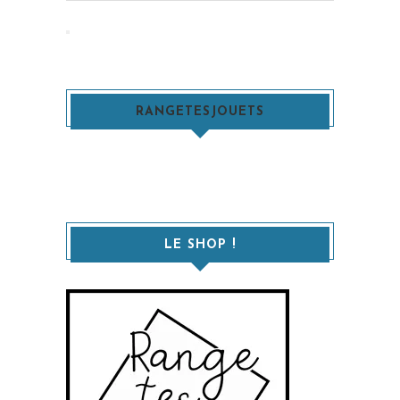
:
Recherche
RANGETESJOUETS
LE SHOP !