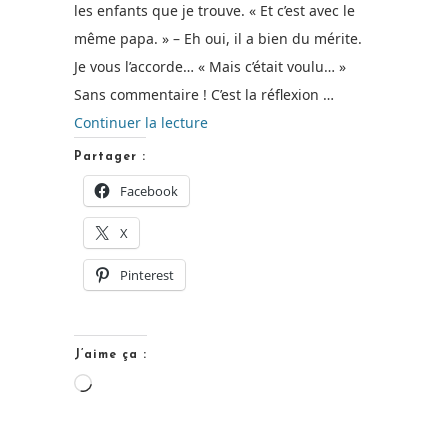
les enfants que je trouve. « Et c’est avec le
même papa. » – Eh oui, il a bien du mérite.
Je vous l’accorde… « Mais c’était voulu… »
Sans commentaire ! C’est la réflexion …
de
Continuer la lecture
« Avoir
Partager :
4
Facebook
enfants
X
en
2015… »
Pinterest
J’aime ça :
Chargement…