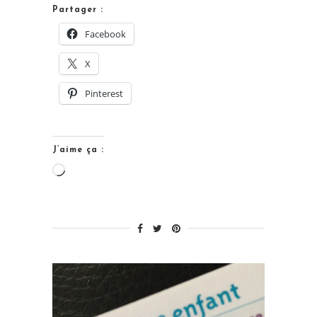
« Calme
Partager :
et
Facebook
attentif
X
comme
une
Pinterest
grenouille… »
J’aime ça :
Chargement…