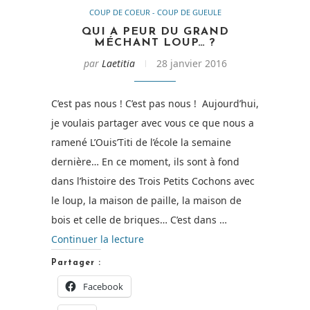
COUP DE COEUR - COUP DE GUEULE
QUI A PEUR DU GRAND
MÉCHANT LOUP… ?
par
Laetitia
28 janvier 2016
C’est pas nous ! C’est pas nous ! Aujourd’hui,
je voulais partager avec vous ce que nous a
ramené L’Ouis’Titi de l’école la semaine
dernière… En ce moment, ils sont à fond
dans l’histoire des Trois Petits Cochons avec
le loup, la maison de paille, la maison de
bois et celle de briques… C’est dans …
de
Continuer la lecture
« Qui
Partager :
a
Facebook
peur