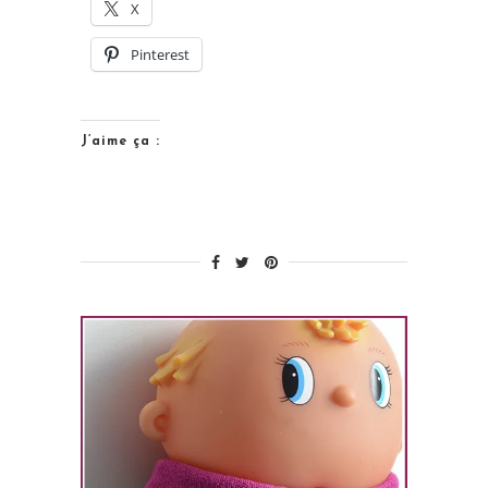
X
du
grand
Pinterest
méchant
Loup…
? »
J’aime ça :