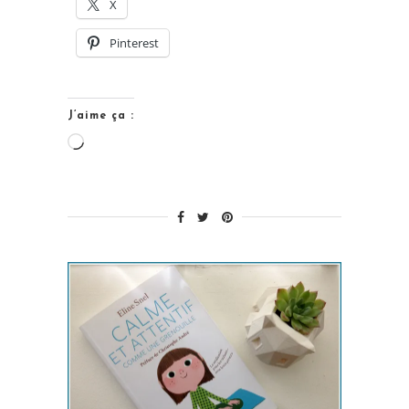
[Livre
X
enfant] »
Pinterest
J’aime ça :
Chargement…