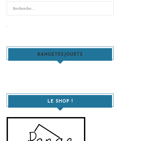
Recherche
pour
:
Recherche
RANGETESJOUETS
LE SHOP !