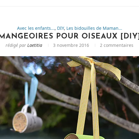
Avec les enfants...
,
DIY
,
Les bidouilles de Maman...
MANGEOIRES POUR OISEAUX [DIY
rédigé par
Laetitia
3 novembre 2016
2 commentaires