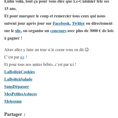
Enfin voilà, tout ça pour vous dire que Le-Cuisinier fête ses
15 ans.
Et pour marquer le coup et remercier tous ceux qui nous
suivent jour après jour sur
Facebook
,
Twitter
ou directement
sur le
site
, on organise un
concours
avec plus de 3000 € de lots
à gagner !
Alors allez y faire un tour si le coeur vous en dit 😉
C’est par
ici
!
Et pour tous nos autres bébés, c’est par ici !
LaBoiteàCookies
LaBoiteàSalade
SansDépasser
MesPetitesAstuces
Meteosun
Partager :