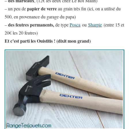
des
marteaux
–
, (12€ les deux chez Le Roi Malin)
papier de verre
– un peu de
au grain très fin (ici, on a utilisé du
500, en provenance du garage du papa)
des feutres permanents,
–
de type
Posca
ou
Sharpie
(entre 15 et
20€ les 20 feutres)
Et c’est parti les Ouistitis ! (dixit mon grand)