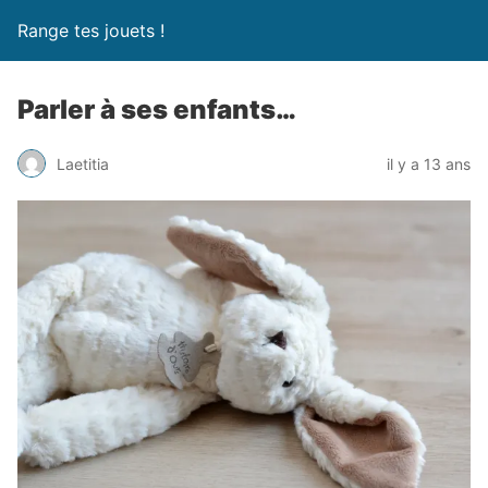
Range tes jouets !
Parler à ses enfants…
Laetitia
il y a 13 ans