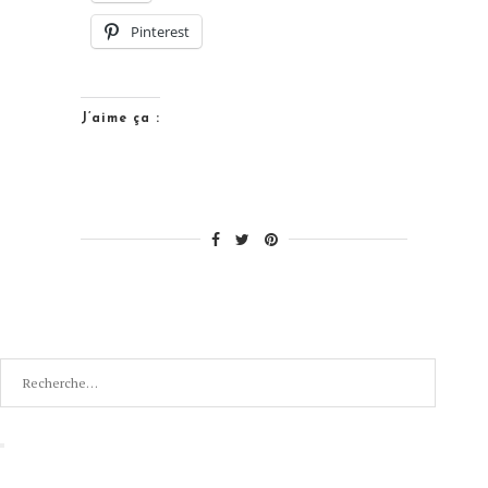
les
Pinterest
vacances… »
J’aime ça :
Recherche
pour
:
Recherche