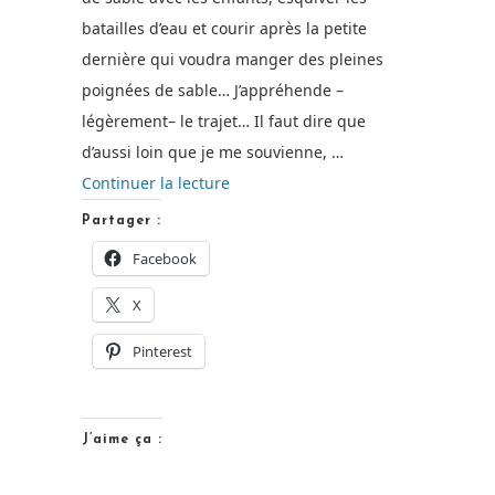
batailles d’eau et courir après la petite
dernière qui voudra manger des pleines
poignées de sable… J’appréhende –
légèrement– le trajet… Il faut dire que
d’aussi loin que je me souvienne, …
de
Continuer la lecture
« Quand
Partager :
le
Facebook
mal
X
des
transports
Pinterest
gâche
les
vacances… »
J’aime ça :