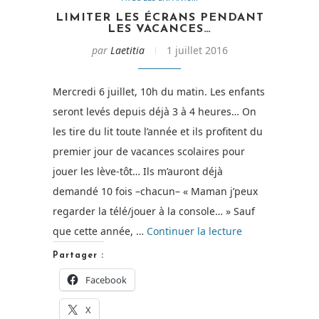
LIMITER LES ÉCRANS PENDANT
LES VACANCES…
par
Laetitia
1 juillet 2016
Mercredi 6 juillet, 10h du matin. Les enfants
seront levés depuis déjà 3 à 4 heures… On
les tire du lit toute l’année et ils profitent du
premier jour de vacances scolaires pour
jouer les lève-tôt… Ils m’auront déjà
demandé 10 fois –chacun– « Maman j’peux
regarder la télé/jouer à la console… » Sauf
de
que cette année, …
Continuer la lecture
« Limiter
Partager :
les
Facebook
écrans
X
pendant