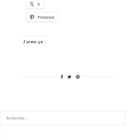
X
vous
fiez
Pinterest
pas
aux
apparences
J’aime ça :
! »
Recherche
pour
:
Recherche