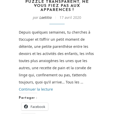
PUZZLE TRANSPARENT, NE
VOUS FIEZ PAS AUX
APPARENCES !
par
Laetitia
17 avril 2020
Depuis quelques semaines, tu cherches à
t’occuper et t’offrir un petit moment de
détente, une petite parenthèse entre les
devoirs et les activités des enfants, les infos
toutes plus anxiogènes les unes que les
autres, une recette de pain et la corvée de
linge qui, confinement ou pas, t’attends
toujours, quoi qu’il arrive… Tous les …
de
Continuer la lecture
« Puzzle
Partager :
transparent,
Facebook
ne