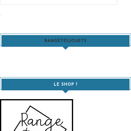
:
Recherche
RANGETESJOUETS
LE SHOP !