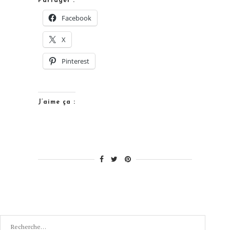
Partager :
pour
Facebook
le
X
Père
Noël
Pinterest
à
imprimer
–
J’aime ça :
Gnomes »
Recherche
pour