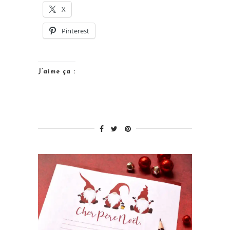
X
imprimer
en
Pinterest
téléchargement
gratuit. »
J’aime ça :