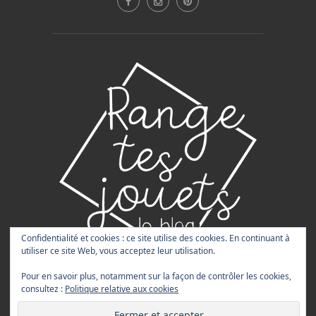
Confidentialité et cookies : ce site utilise des cookies. En continuant à
utiliser ce site Web, vous acceptez leur utilisation.
Pour en savoir plus, notamment sur la façon de contrôler les cookies,
@2026 - RangeTesJouets. Tous droits réservés
consultez :
Politique relative aux cookies