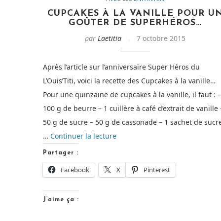
CUPCAKES À LA VANILLE POUR U
GOÛTER DE SUPERHÉROS…
par
Laetitia
7 octobre 2015
Après l’article sur l’anniversaire Super Héros du
L’Ouis’Titi, voici la recette des Cupcakes à la vanille…
Pour une quinzaine de cupcakes à la vanille, il faut : –
100 g de beurre – 1 cuillère à café d’extrait de vanille 
50 g de sucre – 50 g de cassonade – 1 sachet de sucr
de
…
Continuer la lecture
« Cupcakes
Partager :
à
Facebook
X
Pinterest
la
vanille
J’aime ça :
pour
un