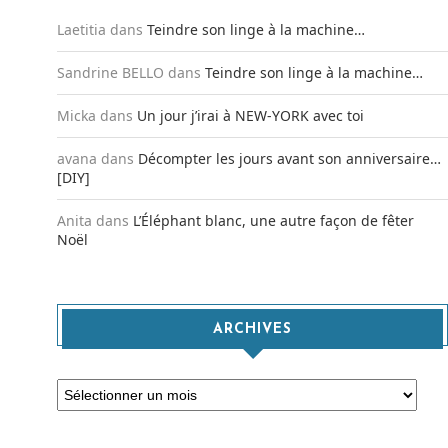
Laetitia
dans
Teindre son linge à la machine…
Sandrine BELLO
dans
Teindre son linge à la machine…
Micka
dans
Un jour j’irai à NEW-YORK avec toi
avana
dans
Décompter les jours avant son anniversaire…
[DIY]
Anita
dans
L’Éléphant blanc, une autre façon de fêter
Noël
ARCHIVES
Archives