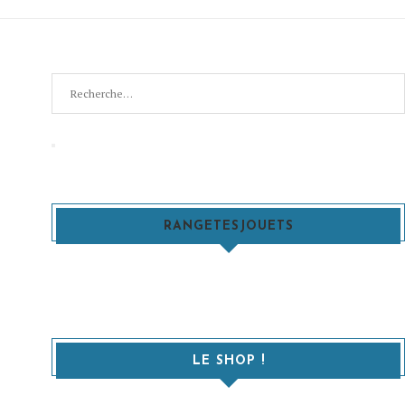
Recherche
pour
:
Recherche
RANGETESJOUETS
LE SHOP !