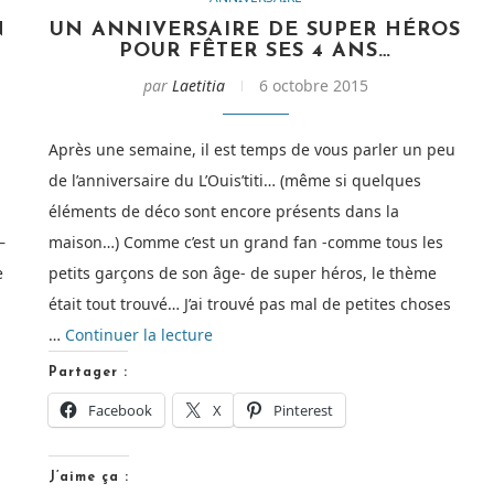
N
UN ANNIVERSAIRE DE SUPER HÉROS
POUR FÊTER SES 4 ANS…
par
Laetitia
6 octobre 2015
Après une semaine, il est temps de vous parler un peu
de l’anniversaire du L’Ouis’titi… (même si quelques
éléments de déco sont encore présents dans la
–
maison…) Comme c’est un grand fan -comme tous les
e
petits garçons de son âge- de super héros, le thème
était tout trouvé… J’ai trouvé pas mal de petites choses
de
…
Continuer la lecture
« Un
Partager :
anniversaire
Facebook
X
Pinterest
de
Super
J’aime ça :
Héros