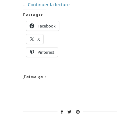
de
…
Continuer la lecture
« DIY
Partager :
–
Facebook
Le
X
lange
en
Pinterest
tissu
personalisé »
J’aime ça :