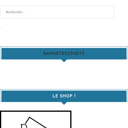
Recherche
pour
:
Recherche
RANGETESJOUETS
LE SHOP !