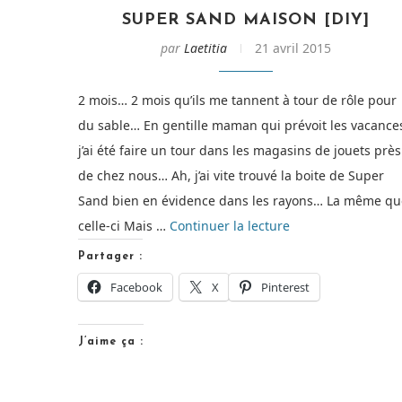
SUPER SAND MAISON [DIY]
par
Laetitia
21 avril 2015
2 mois… 2 mois qu’ils me tannent à tour de rôle pour
du sable… En gentille maman qui prévoit les vacance
j’ai été faire un tour dans les magasins de jouets près
de chez nous… Ah, j’ai vite trouvé la boite de Super
Sand bien en évidence dans les rayons… La même qu
de
celle-ci Mais …
Continuer la lecture
« Super
Partager :
Sand
Facebook
X
Pinterest
Maison
[DIY] »
J’aime ça :