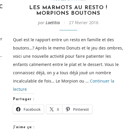
C
LES MARMOTS AU RESTO !
MORPIONS BOUTONS
par
Laetitia
27 février 2016
er
Quel est le rapport entre un resto en famille et des
boutons…? Après le memo Donuts et le jeu des ombres,
e…
voici une nouvelle activité pour faire patienter les
enfants calmement entre le plat et le dessert. Vous le
connaissez déjà, on y a tous déjà joué un nombre
incalculable de fois… Le Morpion ou …
Continuer la
n
de
lecture
)
« Les
Partager :
e
Marmots
Facebook
X
Pinterest
s)
au
Resto
J’aime ça :
le
!