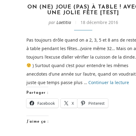
ON (NE) JOUE (PAS) À TABLE ! AVE
UNE JOLIE FÊTE [TEST]
par
Laetitia
18 décembre 2016
Pas toujours drôle quand on a 2, 3, 5 et 8 ans de rest
à table pendant les fêtes…(voire même 32… Mais on a
toujours l’excuse d’aller vérifier la cuisson de la dind
) Surtout quand c’est pour entendre les mêmes
anecdotes d’une année sur l’autre, quand on voudrait
de
juste que temps passe plus …
Continuer la lecture
« O
Partager :
(ne
Facebook
X
Pinterest
jou
(pa
J’aime ça :
à
tab