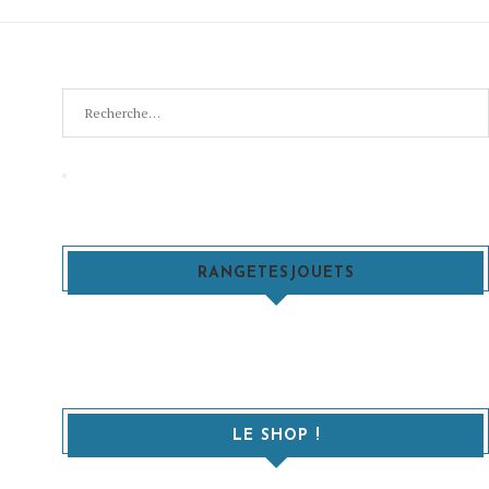
Recherche
pour
:
Recherche
RANGETESJOUETS
LE SHOP !