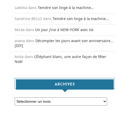
Laetitia
dans
Teindre son linge à la machine…
Sandrine BELLO
dans
Teindre son linge à la machine…
Micka
dans
Un jour j’irai à NEW-YORK avec toi
avana
dans
Décompter les jours avant son anniversaire…
[DIY]
Anita
dans
L’Éléphant blanc, une autre façon de fêter
Noël
ARCHIVES
Archives