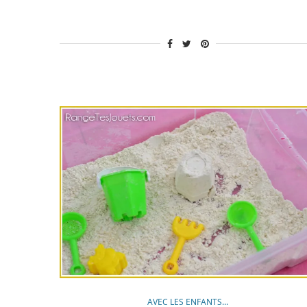
!
ave
Un
Joli
Fêt
[Tes
AVEC LES ENFANTS...