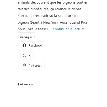
enfants découvrent que les pigeons sont en
fait des dinosaures, ça relance le débat.
Surtout après avoir vu la sculpture de
pigeon Géant à New York Aussi quand Pixar,
de
nous livre le teaser …
Continuer la lecture
« The
Partager :
Good
Facebook
Dinosaur
X
:
Le
Pinterest
nouveau
Pixar
!
J’aime ça :
[Teaser] »