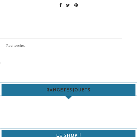
Recherche
pour
:
Recherche
RANGETESJOUETS
LE SHOP !