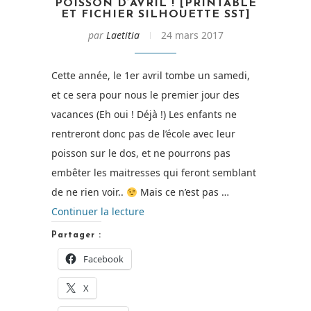
POISSON D’AVRIL ! [PRINTABLE
ET FICHIER SILHOUETTE SST]
par
Laetitia
24 mars 2017
Cette année, le 1er avril tombe un samedi,
et ce sera pour nous le premier jour des
vacances (Eh oui ! Déjà !) Les enfants ne
rentreront donc pas de l’école avec leur
poisson sur le dos, et ne pourrons pas
embêter les maitresses qui feront semblant
de ne rien voir..
Mais ce n’est pas …
de
Continuer la lecture
« Poisson
Partager :
d’Avril
Facebook
!
X
[Printable
et