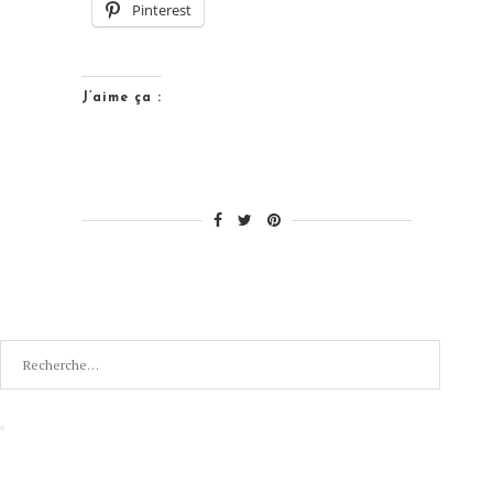
Pinterest
fichier
Silhouette
SST] »
J’aime ça :
Recherche
pour
:
Recherche