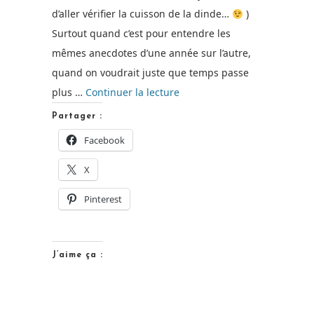
d’aller vérifier la cuisson de la dinde…
)
Surtout quand c’est pour entendre les
mêmes anecdotes d’une année sur l’autre,
quand on voudrait juste que temps passe
de
plus …
Continuer la lecture
« On
Partager :
(ne)
Facebook
joue
X
(pas)
à
Pinterest
table
!
avec
J’aime ça :
Une
Jolie
Fête