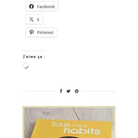
les
Facebook
tatouages
X
temporaires
de
Pinterest
sécurité
[Test
et
J’aime ça :
Concours]
Chargement…
–
Résultats »