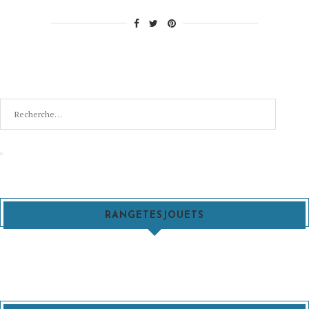
[Test] »
Recherche
pour
:
Recherche
RANGETESJOUETS