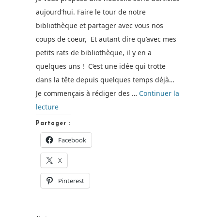
aujourd’hui. Faire le tour de notre
bibliothèque et partager avec vous nos
coups de coeur, Et autant dire qu’avec mes
petits rats de bibliothèque, il y en a
quelques uns ! C’est une idée qui trotte
dans la tête depuis quelques temps déjà…
Je commençais à rédiger des …
Continuer la
de
lecture
« Tous
Partager :
mes
Facebook
habits
[Livre
X
enfant] »
Pinterest