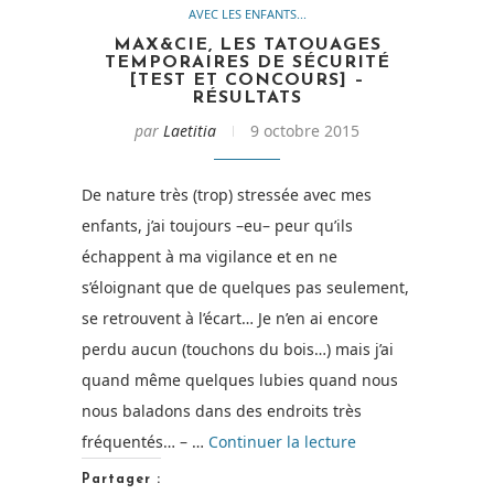
AVEC LES ENFANTS...
MAX&CIE, LES TATOUAGES
TEMPORAIRES DE SÉCURITÉ
[TEST ET CONCOURS] –
RÉSULTATS
par
Laetitia
9 octobre 2015
De nature très (trop) stressée avec mes
enfants, j’ai toujours –eu– peur qu’ils
échappent à ma vigilance et en ne
s’éloignant que de quelques pas seulement,
se retrouvent à l’écart… Je n’en ai encore
perdu aucun (touchons du bois…) mais j’ai
quand même quelques lubies quand nous
nous baladons dans des endroits très
de
fréquentés… – …
Continuer la lecture
« Max&Cie,
Partager :