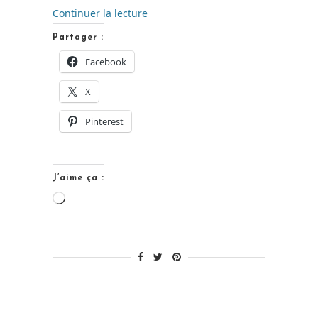
de
Continuer la lecture
« Du
Partager :
Chocisson
Facebook
pour
X
le
goûter…
Pinterest
[Recette
de
goûter] »
J’aime ça :
Chargement…