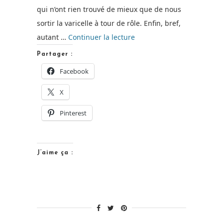
qui n’ont rien trouvé de mieux que de nous
sortir la varicelle à tour de rôle. Enfin, bref,
de
autant …
Continuer la lecture
« À
Partager :
bicyclette
Facebook
en
X
famille
avec
Pinterest
Bobike
[Test
et
J’aime ça :
avis
siège
enfant] »