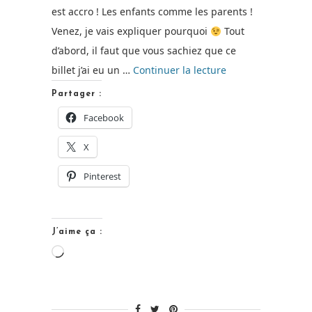
est accro ! Les enfants comme les parents !
Venez, je vais expliquer pourquoi
Tout
d’abord, il faut que vous sachiez que ce
de
billet j’ai eu un …
Continuer la lecture
« Squla,
Partager :
des
Facebook
sourires
X
et
des
Pinterest
résultats
! »
J’aime ça :
Chargement…