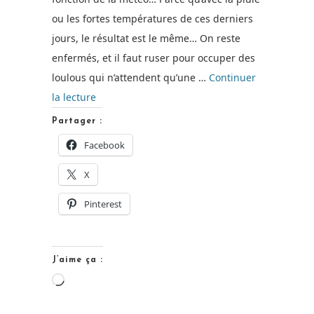
ou les fortes températures de ces derniers
jours, le résultat est le même… On reste
enfermés, et il faut ruser pour occuper des
loulous qui n’attendent qu’une …
Continuer
de
la lecture
« À
Partager :
la
Facebook
découverte
X
des
dinosaures
Pinterest
avec
la
Gulli
J’aime ça :
box
Chargement…
de
Tiniloo