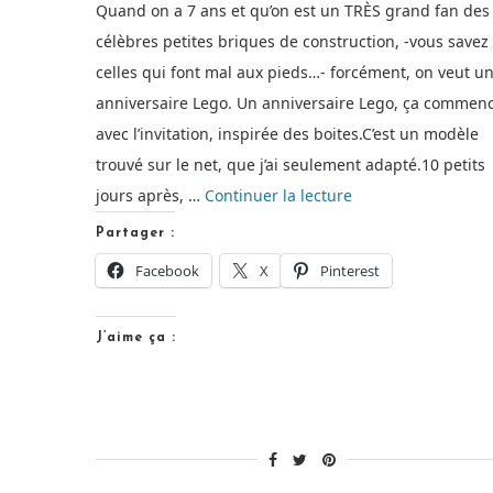
Quand on a 7 ans et qu’on est un TRÈS grand fan des
célèbres petites briques de construction, -vous savez
celles qui font mal aux pieds…- forcément, on veut u
anniversaire Lego. Un anniversaire Lego, ça commen
avec l’invitation, inspirée des boites.C’est un modèle
trouvé sur le net, que j’ai seulement adapté.10 petits
de
jours après, …
Continuer la lecture
« Tout
Partager :
est
Facebook
X
Pinterest
super
génial
J’aime ça :
!
Anniversaire
Lego »