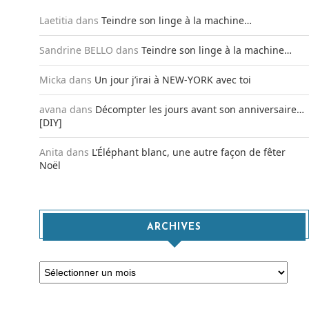
Laetitia
dans
Teindre son linge à la machine…
Sandrine BELLO
dans
Teindre son linge à la machine…
Micka
dans
Un jour j’irai à NEW-YORK avec toi
avana
dans
Décompter les jours avant son anniversaire…
[DIY]
Anita
dans
L’Éléphant blanc, une autre façon de fêter
Noël
ARCHIVES
Archives