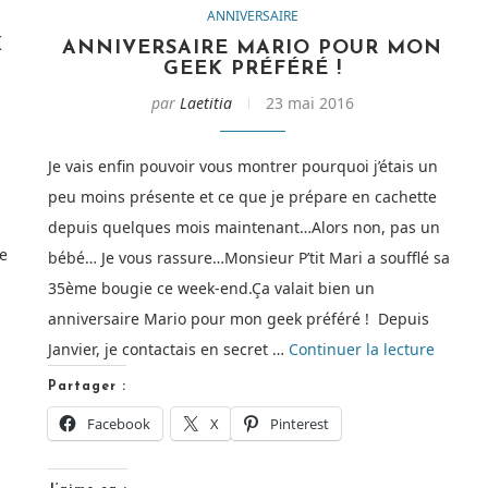
ANNIVERSAIRE
K
ANNIVERSAIRE MARIO POUR MON
GEEK PRÉFÉRÉ !
par
Laetitia
23 mai 2016
Je vais enfin pouvoir vous montrer pourquoi j’étais un
peu moins présente et ce que je prépare en cachette
depuis quelques mois maintenant…Alors non, pas un
de
bébé… Je vous rassure…Monsieur P’tit Mari a soufflé sa
35ème bougie ce week-end.Ça valait bien un
anniversaire Mario pour mon geek préféré ! Depuis
de
Janvier, je contactais en secret …
Continuer la lecture
« Anniv
Partager :
Mario
Facebook
X
Pinterest
pour
mon