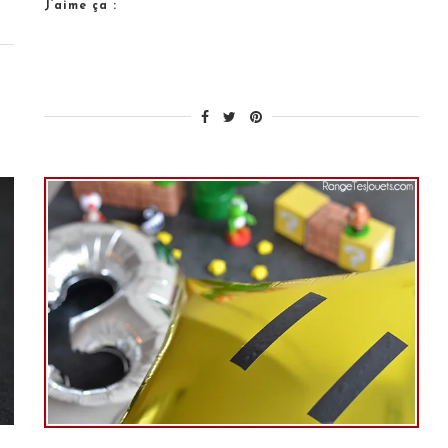
J’aime ça :
Bimago »