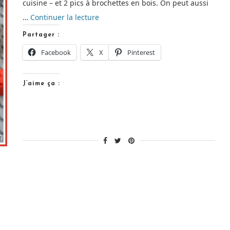
cuisine – et 2 pics à brochettes en bois. On peut aussi
de
…
Continuer la lecture
« Guirlande
Partager :
de
Facebook
X
Pinterest
Fanions
[DIY] »
J’aime ça :