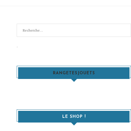
Recherche
pour
:
Recherche
RANGETESJOUETS
LE SHOP !