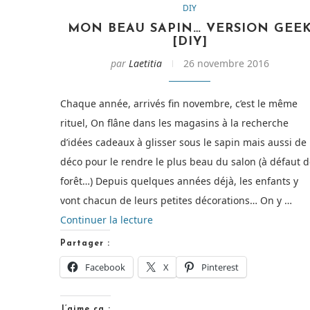
DIY
MON BEAU SAPIN… VERSION GEE
[DIY]
par
Laetitia
26 novembre 2016
Chaque année, arrivés fin novembre, c’est le même
rituel, On flâne dans les magasins à la recherche
d’idées cadeaux à glisser sous le sapin mais aussi de
déco pour le rendre le plus beau du salon (à défaut 
forêt…) Depuis quelques années déjà, les enfants y
vont chacun de leurs petites décorations… On y …
de
Continuer la lecture
« Mon
Partager :
beau
Facebook
X
Pinterest
Sapin…
Version
J’aime ça :