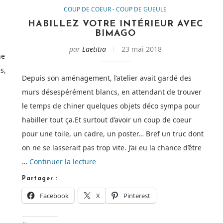
COUP DE COEUR - COUP DE GUEULE
O
HABILLEZ VOTRE INTÉRIEUR AVEC
BIMAGO
par
Laetitia
23 mai 2018
ne
s,
Depuis son aménagement, l’atelier avait gardé des
murs désespérément blancs, en attendant de trouver
le temps de chiner quelques objets déco sympa pour
habiller tout ça.Et surtout d’avoir un coup de coeur
de
pour une toile, un cadre, un poster… Bref un truc dont
« Range
on ne se lasserait pas trop vite. J’ai eu la chance d’être
Ta
de
…
Continuer la lecture
Chambre
« Habillez
Partager :
avec
votre
Wesco »
Facebook
X
Pinterest
intérieur
avec