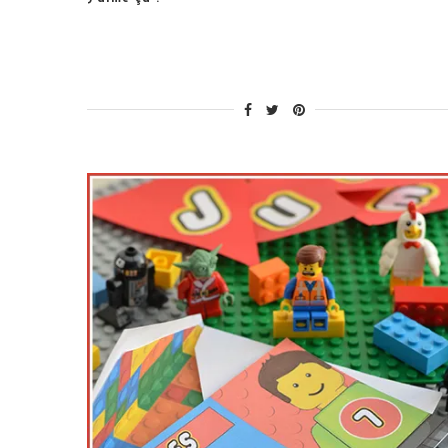
Geek
[DIY] »