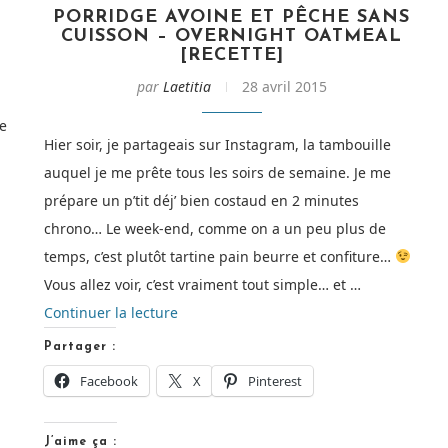
PORRIDGE AVOINE ET PÊCHE SANS
CUISSON – OVERNIGHT OATMEAL
[RECETTE]
par
Laetitia
28 avril 2015
e
Hier soir, je partageais sur Instagram, la tambouille
auquel je me prête tous les soirs de semaine. Je me
prépare un p’tit déj’ bien costaud en 2 minutes
chrono… Le week-end, comme on a un peu plus de
temps, c’est plutôt tartine pain beurre et confiture…
Vous allez voir, c’est vraiment tout simple… et …
de
Continuer la lecture
« Porridge
Partager :
avoine
Facebook
X
Pinterest
et
pêche
J’aime ça :