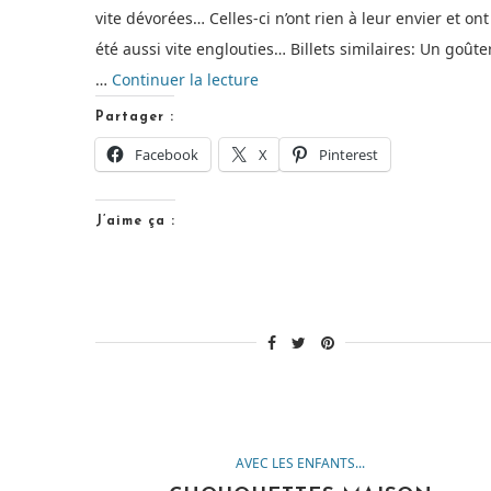
vite dévorées… Celles-ci n’ont rien à leur envier et ont
été aussi vite englouties… Billets similaires: Un goûte
de
…
Continuer la lecture
« Briochettes
Partager :
au
Facebook
X
Pinterest
chocolat
[Goûter
J’aime ça :
des
enfants] »
AVEC LES ENFANTS...