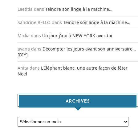
Laetitia
dans
Teindre son linge à la machine…
Sandrine BELLO
dans
Teindre son linge à la machine…
Micka
dans
Un jour j’irai à NEW-YORK avec toi
avana
dans
Décompter les jours avant son anniversaire…
[DIY]
Anita
dans
L’Éléphant blanc, une autre façon de fêter
Noël
ARCHIVES
Archives