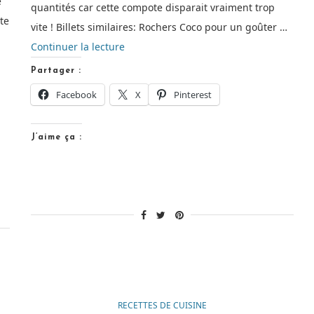
e
quantités car cette compote disparait vraiment trop
te
vite ! Billets similaires: Rochers Coco pour un goûter …
de
Continuer la lecture
« Le
Partager :
plein
Facebook
X
Pinterest
de
vitamines
J’aime ça :
avec
une
compote
Pomme
–
Kiwi
[Recette] »
RECETTES DE CUISINE