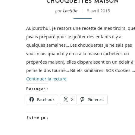
CHOUQUETTES MAISON
par
Laetitia
8 avril 2015
Aujourd’hui, je ressors une recette de mes tiroirs, qu
j’avais préparé pour le goûter des enfants il y a
quelques semaines… Les chouquettes Je ne sais pas
vous mais quand il y en a à la maison (achetées ou
préparées maison), elles disparaissent en un éclair à
peine le dos tourné… Billets similaires: SOS Cookies …
de
Continuer la lecture
« Chouquettes
Partager :
Maison »
Facebook
X
Pinterest
J’aime ça :