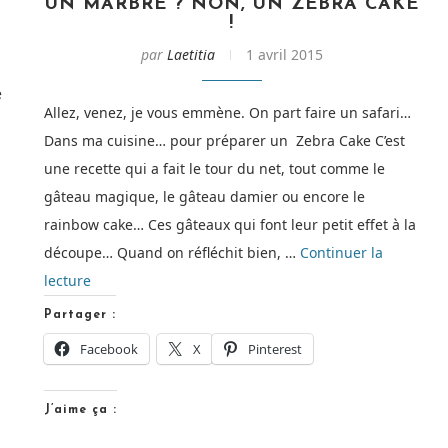
UN MARBRÉ ? NON, UN ZEBRA CAKE
!
par
Laetitia
1 avril 2015
e
Allez, venez, je vous emmène. On part faire un safari…
Dans ma cuisine… pour préparer un Zebra Cake C’est
une recette qui a fait le tour du net, tout comme le
gâteau magique, le gâteau damier ou encore le
rainbow cake… Ces gâteaux qui font leur petit effet à la
découpe… Quand on réfléchit bien, …
Continuer la
de
lecture
« Un
Partager :
marbré
Facebook
X
Pinterest
?
Non,
J’aime ça :
un
Zebra