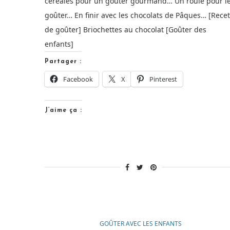
céréales pour un goûter gourmand… Un roulé pour l
goûter… En finir avec les chocolats de Pâques… [Recet
de goûter] Briochettes au chocolat [Goûter des
enfants]
Partager :
Facebook
X
Pinterest
J’aime ça :
GOÛTER AVEC LES ENFANTS