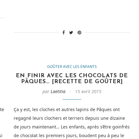
sans
cuisson
–
Overnight
OatMeal
[Recette] »
GOÛTER AVEC LES ENFANTS
EN FINIR AVEC LES CHOCOLATS DE
PÂQUES… [RECETTE DE GOÛTER]
par
Laetitia
15 avril 2015
te
Ça y est, les cloches et autres lapins de Pâques ont
regagné leurs clochers et terriers depuis une dizaine
de jours maintenant… Les enfants, après s’être goinfrés
si
de chocolat les premiers jours, boudent peu à peu le