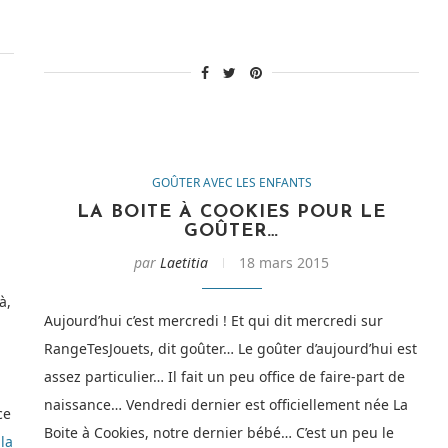
Cake
! »
GOÛTER AVEC LES ENFANTS
LA BOITE À COOKIES POUR LE
GOÛTER…
par
Laetitia
18 mars 2015
à,
Aujourd’hui c’est mercredi ! Et qui dit mercredi sur
RangeTesJouets, dit goûter… Le goûter d’aujourd’hui est
assez particulier… Il fait un peu office de faire-part de
naissance… Vendredi dernier est officiellement née La
ce
Boite à Cookies, notre dernier bébé… C’est un peu le
la