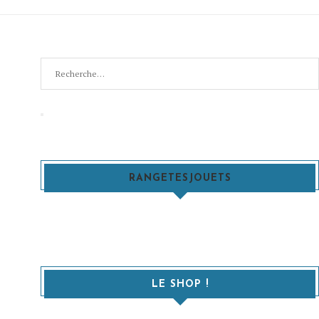
Recherche
pour
:
Recherche
RANGETESJOUETS
LE SHOP !