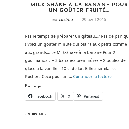
MILK-SHAKE À LA BANANE POUR
UN GOÛTER FRUITÉ…
par
Laetitia
29 avril 2015
Pas le temps de préparer un gâteau…? Pas de paniqu
! Voici un goûter minute qui plaira aux petits comme
aux grands… Le Milk-Shake à la banane Pour 2
gourmands : – 3 bananes bien mûres – 2 boules de
glace à la vanille – 10 cl de lait Billets similaires:
de
Rochers Coco pour un …
Continuer la lecture
« Milk-
Partager :
shake
Facebook
X
Pinterest
à
la
J’aime ça :
banane
pour