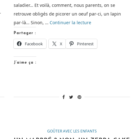
saladier… Et voilà, comment, nous parents, on se
r
retrouve obligés de picorer un oeuf par-ci, un lapin
de
par-là… Sinon, …
Continuer la lecture
« En
Partager :
finir
Facebook
X
Pinterest
avec
les
J’aime ça :
chocolats
de
Pâques…
[Recette
de
goûter] »
GOÛTER AVEC LES ENFANTS