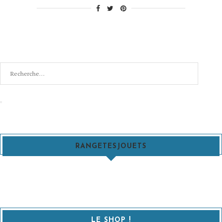
Recherche
pour
:
Recherche
RANGETESJOUETS
LE SHOP !