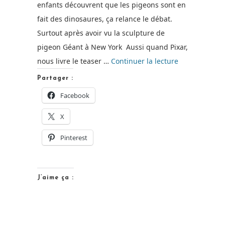
enfants découvrent que les pigeons sont en
fait des dinosaures, ça relance le débat.
Surtout après avoir vu la sculpture de
pigeon Géant à New York Aussi quand Pixar,
de
nous livre le teaser …
Continuer la lecture
« The
Partager :
Good
Facebook
Dinosaur
X
:
Le
Pinterest
nouveau
Pixar
!
J’aime ça :
[Teaser] »