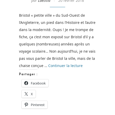
par
Laetitia
20 février 2018
Bristol « petite ville » du Sud-Ouest de
l’Angleterre, un pied dans l’Histoire et l’autre
dans la modernité. Oups ! Je me trompe de
fiche, ça c’est mon exposé sur Bristol d’il y a
quelques (nombreuses) années après un
voyage scolaire… Non aujourd’hui, je ne vais
pas vous parler de Bristol la ville, mais de la
de
chaise conçue …
Continuer la lecture
« Une
Partager :
nouvelle
Facebook
chaise
X
pour
mon
Pinterest
atelier… »