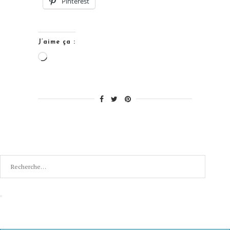
Pinterest
J’aime ça :
Chargement…
Recherche
pour
:
Recherche