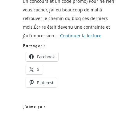
un concours et un code promo) Pour ne rien
vous cacher, j’ai eu beaucoup de mal à
retrouver le chemin du blog ces derniers
mois.Écrire était devenu une contrainte et
de
j’ai l’impression …
Continuer la lecture
« Une
Partager :
Jolie
Facebook
Fête
X
–
Déco
Pinterest
unique
pour
petits
J’aime ça :
et
grands
moments