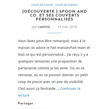
COUP DE COEUR - COUP DE GUEULE
[DÉCOUVERTE ] SPOON AND
CO. ET SES COUVERTS
PERSONNALISÉS
par
Laetitia
19 mai 2018
Vous l’avez peut-être remarqué, mais à la
maison on adore le Fait-maison/Fait-main et
tout ce qui est personnalisé… J’ai reçu il y a
quelques semaines une proposition de
partenariat comme je les aime. Où on se
retrouve, où on va pouvoir donner un petit
coup de pouce avec un peu de visibilité.
C’est aussi ça l’entraide …
Continuer la
de
lecture
« [Découverte
Partager :
]