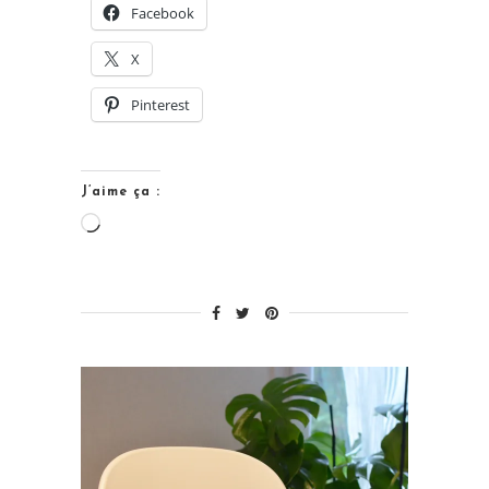
Facebook
Spoon
and
X
Co.
Pinterest
et
ses
couverts
J’aime ça :
personnalisés »
Chargement…