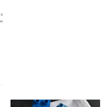
r
il
un