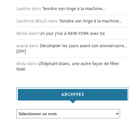
Laetitia
dans
Teindre son linge à la machine…
Sandrine BELLO
dans
Teindre son linge à la machine…
Micka
dans
Un jour j’irai à NEW-YORK avec toi
avana
dans
Décompter les jours avant son anniversaire…
[DIY]
Anita
dans
L’Éléphant blanc, une autre façon de fêter
Noël
ARCHIVES
Archives