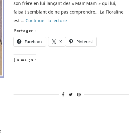
son frère en lui lançant des « Mam’Mam’ » qui lui,
faisait semblant de ne pas comprendre… La Floraline
de
est …
Continuer la lecture
« Floraline
Partager :
à
Facebook
X
Pinterest
la
vanille
J’aime ça :
[Recette
de
goûter] »
e