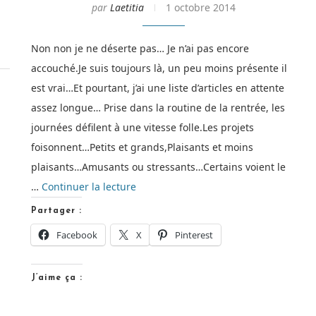
par
Laetitia
1 octobre 2014
Non non je ne déserte pas… Je n’ai pas encore
accouché.Je suis toujours là, un peu moins présente il
est vrai…Et pourtant, j’ai une liste d’articles en attente
assez longue… Prise dans la routine de la rentrée, les
journées défilent à une vitesse folle.Les projets
foisonnent…Petits et grands,Plaisants et moins
plaisants…Amusants ou stressants…Certains voient le
de
…
Continuer la lecture
« DIY
Partager :
–
Facebook
X
Pinterest
Le
lange
J’aime ça :
en
tissu