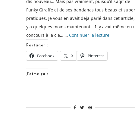
dis nouveau… Mais pas vraiment, puisqu’il s’agit de
Funky Giraffe et de ses bandanas tous beaux et supe
pratiques. Je vous en avait déjà parlé dans cet article, 
y a quelques moins maintenant… Il y avait même eu 
de
concours à la clé… …
Continuer la lecture
« Nouvelle
Partager :
collection
Facebook
X
Pinterest
Funky
Giraffe
J’aime ça :
!
[Concours] »