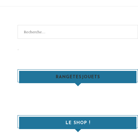
Recherche
pour
:
Recherche
RANGETESJOUETS
LE SHOP !