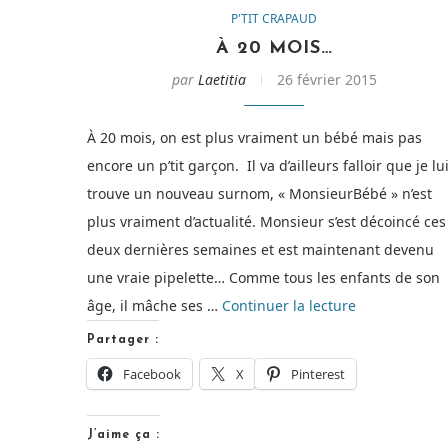
P'TIT CRAPAUD
À 20 MOIS…
par
Laetitia
26 février 2015
À 20 mois, on est plus vraiment un bébé mais pas
encore un p’tit garçon. Il va d’ailleurs falloir que je lu
trouve un nouveau surnom, « MonsieurBébé » n’est
plus vraiment d’actualité. Monsieur s’est décoincé ces
deux dernières semaines et est maintenant devenu
une vraie pipelette… Comme tous les enfants de son
de
âge, il mâche ses …
Continuer la lecture
« À
Partager :
20
Facebook
X
Pinterest
mois… »
J’aime ça :