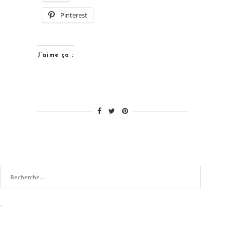
Les
Pinterest
Additions
avec
Djeco »
J’aime ça :
Recherche
pour
:
Recherche