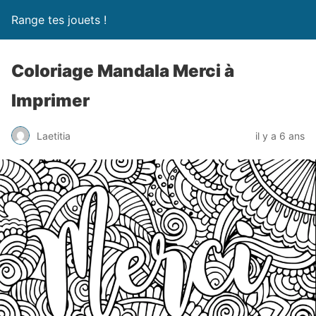
Range tes jouets !
Coloriage Mandala Merci à
Imprimer
Laetitia
il y a 6 ans