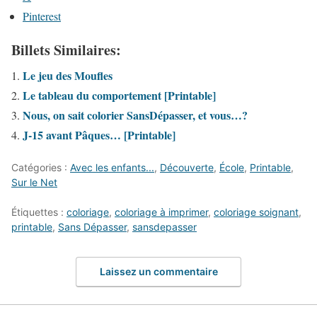
Pinterest
Billets Similaires:
Le jeu des Moufles
Le tableau du comportement [Printable]
Nous, on sait colorier SansDépasser, et vous…?
J-15 avant Pâques… [Printable]
Catégories :
Avec les enfants...
,
Découverte
,
École
,
Printable
,
Sur le Net
Étiquettes :
coloriage
,
coloriage à imprimer
,
coloriage soignant
,
printable
,
Sans Dépasser
,
sansdepasser
Laissez un commentaire