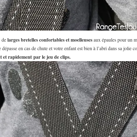
larges bretelles confortables et moelleuses
r de
aux épaules pour un ma
e dépasse en cas de chute et votre enfant est bien à l’abri dans sa jolie co
t et rapidement par le jeu de clips.