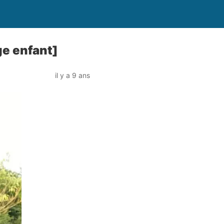
ge enfant]
il y a 9 ans