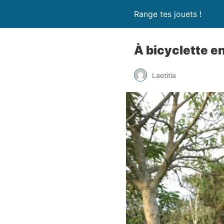
Range tes jouets !
À bicyclette en
Laetitia