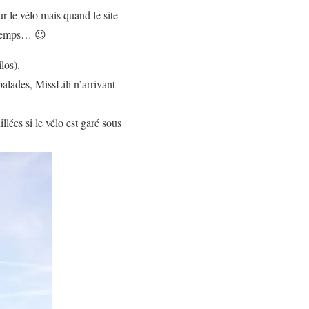
ur le vélo mais quand le site
ngtemps… 😉
los).
balades, MissLili n’arrivant
illées si le vélo est garé sous