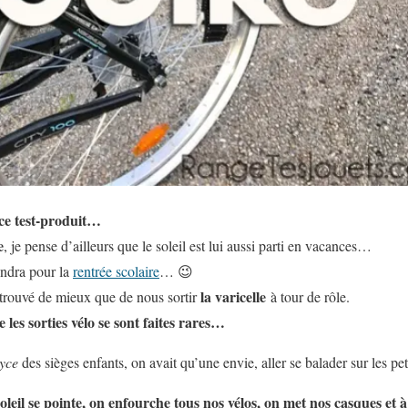
 ce test-produit…
e
, je pense d’ailleurs que le soleil est lui aussi parti en vacances…
endra pour la
rentrée scolaire
… 😉
la varicelle
n trouvé de mieux que de nous sortir
à tour de rôle.
e les sorties vélo se sont faites rares…
yce
des sièges enfants, on avait qu’une envie, aller se balader sur les p
oleil se pointe, on enfourche tous nos vélos, on met nos casques et 