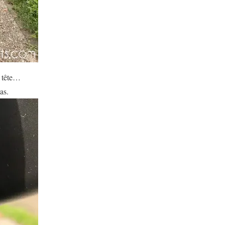
a tête…
as.