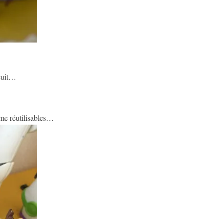
scuit…
ême réutilisables…