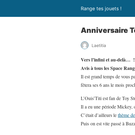
Range tes jouets !
Anniversaire T
Laetitia
Vers l’infini et au-delà… 
Avis à tous les Space Range
Il est grand temps de vous p
fêtera ses 6 ans le mois pr
L’Ouis’Titi est fan de Toy S
Il a eu une période Mickey, o
C’était d’ailleurs le
thème de
Puis on est vite passé à Buz