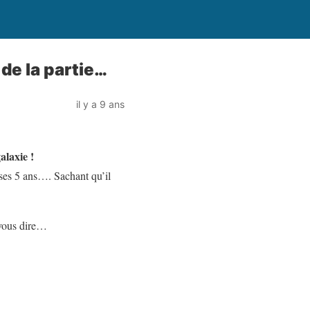
de la partie…
il y a 9 ans
galaxie !
ses 5 ans…. Sachant qu’il
 vous dire…