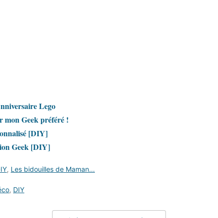
Anniversaire Lego
r mon Geek préféré !
sonnalisé [DIY]
ion Geek [DIY]
IY
,
Les bidouilles de Maman...
éco
,
DIY