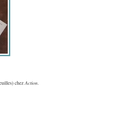
feuilles) chez
Action
.