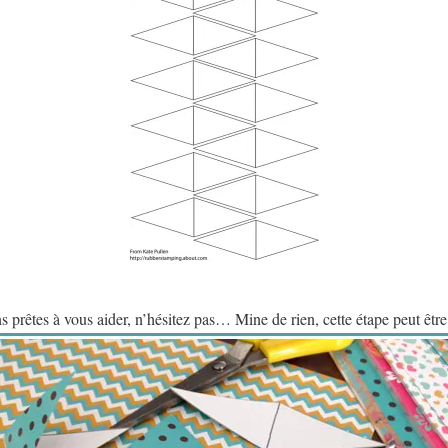
ns prêtes à vous aider, n’hésitez pas… Mine de rien, cette étape peut ê