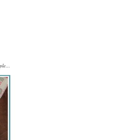
emple…