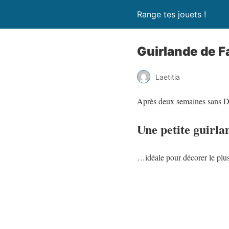
Range tes jouets !
Guirlande de F
Laetitia
Après deux semaines sans D
Une petite guirla
…idéale pour décorer le plu