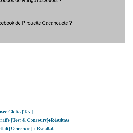
avec Giotto [Test]
affe [Test & Concours]+Résultats
sLili [Concours] + Résultat