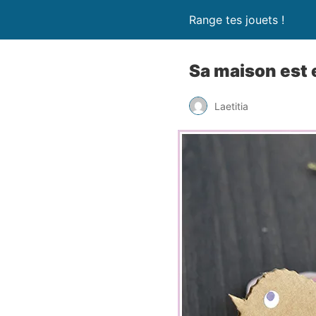
Range tes jouets !
Sa maison est 
Laetitia