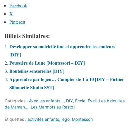
Facebook
X
Pinterest
Billets Similaires:
Développer sa motricité fine et apprendre les couleurs
[DIY]
Poussière de Lune [Montessori – DIY]
Bouteilles sensorielles [DIY]
Apprendre par le jeu… Compter de 1 à 10 [DIY – Fichier
Silhouette Studio SST]
Catégories :
Avec les enfants...
,
DIY
,
École
,
Éveil
,
Les bidouilles
de Maman...
,
Les Marmots au Resto !
Étiquettes :
activités enfants
,
lego
,
Montessori