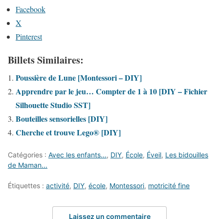
Facebook
X
Pinterest
Billets Similaires:
Poussière de Lune [Montessori – DIY]
Apprendre par le jeu… Compter de 1 à 10 [DIY – Fichier
Silhouette Studio SST]
Bouteilles sensorielles [DIY]
Cherche et trouve Lego® [DIY]
Catégories :
Avec les enfants...
,
DIY
,
École
,
Éveil
,
Les bidouilles
de Maman...
Étiquettes :
activité
,
DIY
,
école
,
Montessori
,
motricité fine
Laissez un commentaire