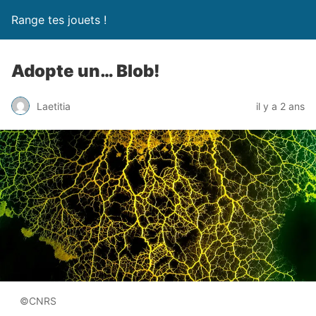
Range tes jouets !
Adopte un… Blob!
Laetitia
il y a 2 ans
©CNRS